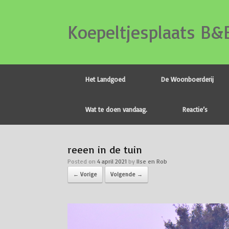
Koepeltjesplaats B&
Het Landgoed
De Woonboerderij
Wat te doen vandaag.
Reactie’s
reeen in de tuin
Posted on
4 april 2021
by
Ilse en Rob
← Vorige
Volgende →